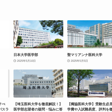
日本大学医学部
聖マリアンナ医科大学
2025年5月10日
2025年5月5日
すべ
【埼玉医科大学を徹底解説！】
【獨協医科大学】受験生必
パスラ
医学部志望者の疑問・悩みに答
学費や入試難易度、評判を