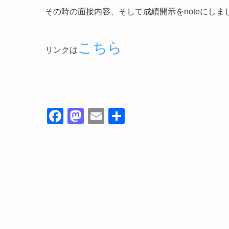
その時の面接内容、そして成績開示をnoteにし
こちら
リンクは
F
M
E
共
a
a
m
有
c
st
ail
e
o
b
d
o
o
o
n