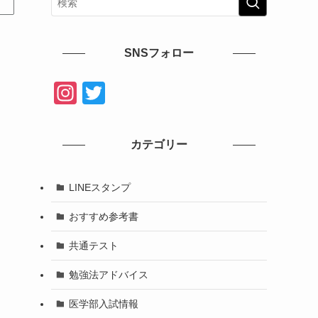
SNSフォロー
In
T
st
wi
a
tt
カテゴリー
gr
er
a
LINEスタンプ
m
おすすめ参考書
共通テスト
勉強法アドバイス
医学部入試情報