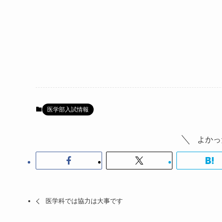
k
医学部入試情報
よかっ
医学科では協力は大事です