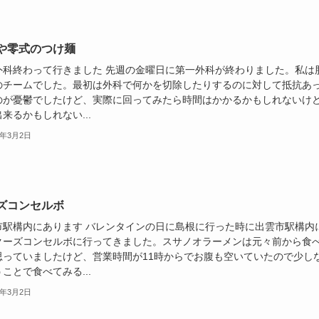
や零式のつけ麺
外科終わって行きました 先週の金曜日に第一外科が終わりました。私は
のチームでした。最初は外科で何かを切除したりするのに対して抵抗あ
のが憂鬱でしたけど、実際に回ってみたら時間はかかるかもしれないけ
来るかもしれない...
6年3月2日
ズコンセルボ
市駅構内にあります バレンタインの日に島根に行った時に出雲市駅構内
クーズコンセルボに行ってきました。スサノオラーメンは元々前から食
思っていましたけど、営業時間が11時からでお腹も空いていたので少し
ことで食べてみる...
6年3月2日