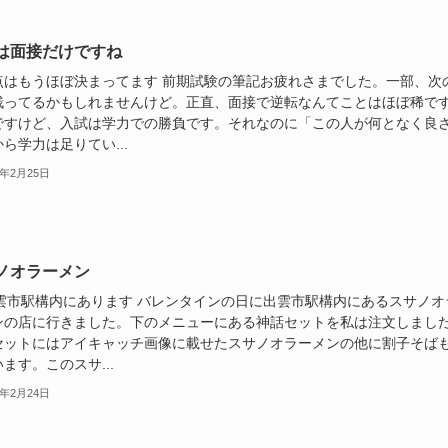
は面接だけですね
点はもうほぼ決まってます 前期試験の筆記お疲れさまでした。一部、次
残ってるかもしれませんけど。正直、面接で逆転なんてことはほぼ稀で
ですけど、入試は学力での勝負です。それなのに「この人が何となく良
ら学力は足りてい...
6年2月25日
ノオラーメン
出雲市駅構内にあります バレンタインの日に出雲市駅構内にあるスサノオ
ンの店に行きました。下のメニューにある神話セットを私は注文しまし
セットにはアイキャッチ画像に載せたスサノオラーメンの他に割子そば
ます。このスサ...
6年2月24日