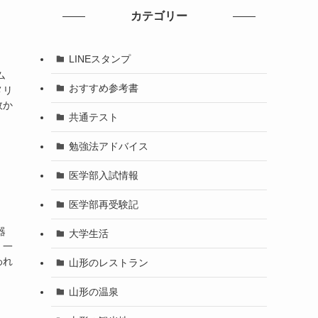
a
tt
カテゴリー
gr
er
a
LINEスタンプ
m
ム
おすすめ参考書
メリ
故か
共通テスト
勉強法アドバイス
医学部入試情報
医学部再受験記
器
大学生活
。一
われ
山形のレストラン
山形の温泉