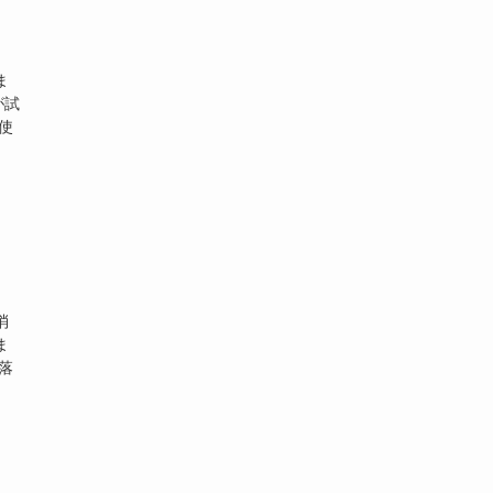
ま
が試
使
消
ま
落