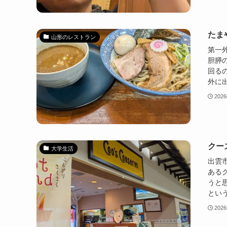
たま
山形のレストラン
第一
胆膵
回る
外に出
202
クー
大学生活
出雲
ある
うと
という
202