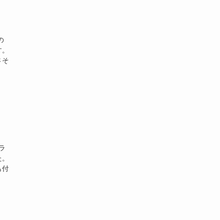
の
す。
さそ
ラ
た。
も付