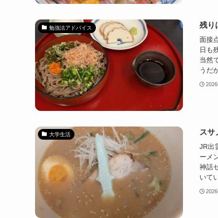
残り
勉強法アドバイス
面接
日も
当然
うだか
202
スサ
大学生活
JR
ーメ
神話
いてい
202