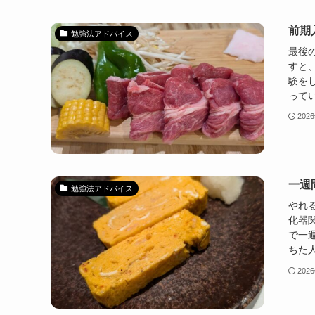
前期
勉強法アドバイス
最後
すと
験を
ってい
202
一週
勉強法アドバイス
やれ
化器
で一
ちた人
202