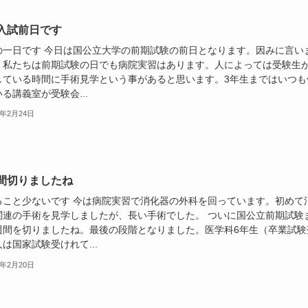
入試前日です
の一日です 今日は国公立大学の前期試験の前日となります。因みに言い
、私たちは前期試験の日でも病院実習はあります。人によっては受験生
している時間に手術見学という事があると思います。3年生まではいつも
る講義室が受験会...
6年2月24日
間切りましたね
ること少ないです 今は病院実習で消化器の外科を回っています。初めて
関連の手術を見学しましたが、長い手術でした。 ついに国公立前期試験
週間を切りましたね。最後の段階となりました。医学科6年生（卒業試験
は国家試験受けれて...
6年2月20日