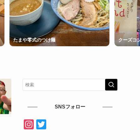
や零式のつけ麺
クーズコンセルボ
SNSフォロー
In
T
st
wi