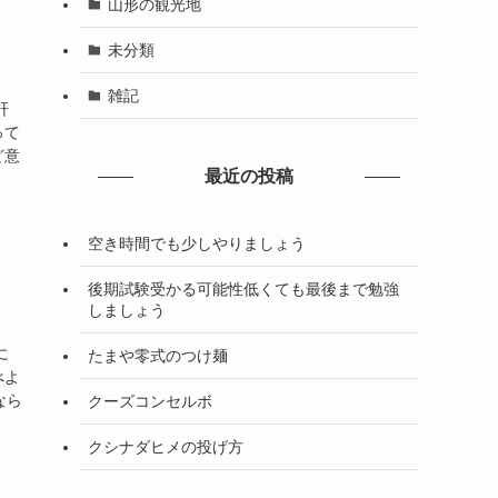
山形の観光地
未分類
雑記
肝
って
ど意
最近の投稿
空き時間でも少しやりましょう
後期試験受かる可能性低くても最後まで勉強
しましょう
に
たまや零式のつけ麺
べよ
なら
クーズコンセルボ
クシナダヒメの投げ方