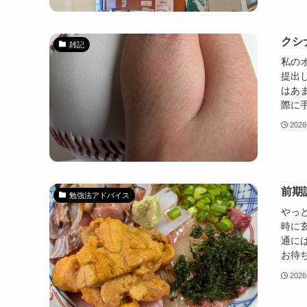
クシ
雑記
私の
提出
はあ
際に手
202
前期
勉強法アドバイス
やっ
時に
通に
お待ち
202