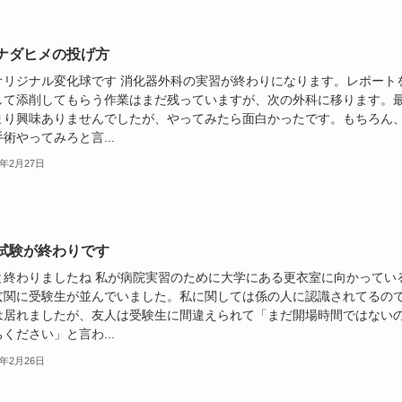
ナダヒメの投げ方
オリジナル変化球です 消化器外科の実習が終わりになります。レポート
して添削してもらう作業はまだ残っていますが、次の外科に移ります。
まり興味ありませんでしたが、やってみたら面白かったです。もちろん
術やってみろと言...
6年2月27日
試験が終わりです
と終わりましたね 私が病院実習のために大学にある更衣室に向かってい
玄関に受験生が並んでいました。私に関しては係の人に認識されてるの
は居れましたが、友人は受験生に間違えられて「まだ開場時間ではない
ください」と言わ...
6年2月26日