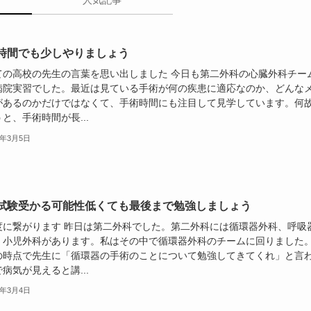
人気記事
時間でも少しやりましょう
ての高校の先生の言葉を思い出しました 今日も第二外科の心臓外科チー
病院実習でした。最近は見ている手術が何の疾患に適応なのか、どんな
があるのかだけではなくて、手術時間にも注目して見学しています。何
と、手術時間が長...
6年3月5日
試験受かる可能性低くても最後まで勉強しましょう
度に繋がります 昨日は第二外科でした。第二外科には循環器外科、呼吸
、小児外科があります。私はその中で循環器外科のチームに回りました
の時点で先生に「循環器の手術のことについて勉強してきてくれ」と言
病気が見えると講...
6年3月4日