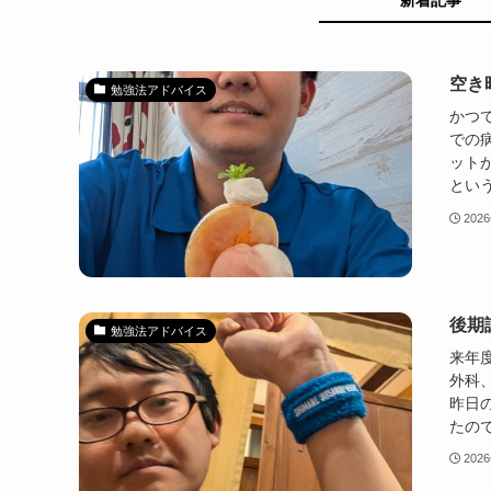
新着記事
空き
勉強法アドバイス
かつ
での
ット
という
202
後期
勉強法アドバイス
来年
外科
昨日
たので
202