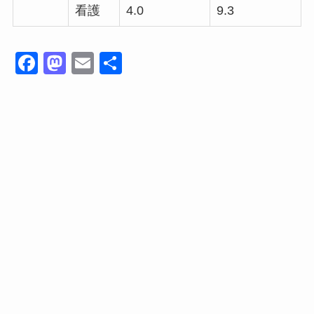
看護
4.0
9.3
F
M
E
共
a
a
m
有
c
st
ail
e
o
b
d
o
o
o
n
k