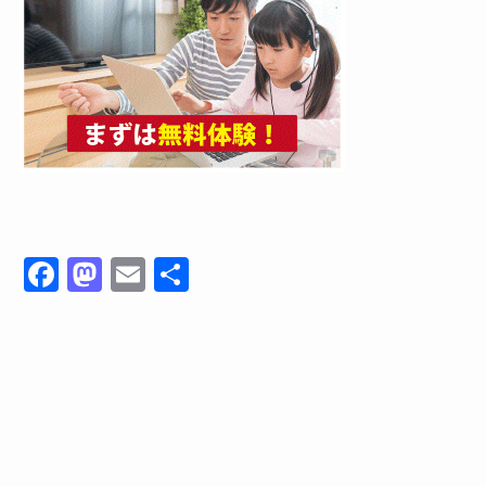
F
M
E
共
a
a
m
有
c
st
ail
e
o
b
d
o
o
o
n