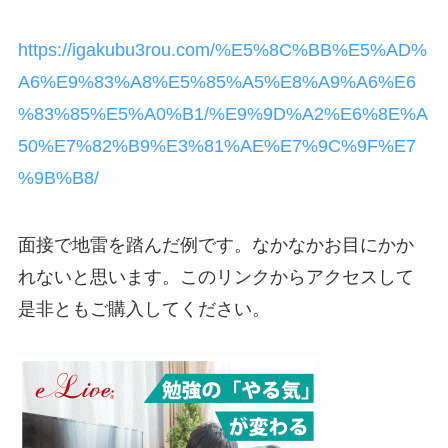
https://igakubu3rou.com/%E5%8C%BB%E5%AD%
A6%E9%83%A8%E5%85%A5%E8%A9%A6%E6
%83%85%E5%A0%B1/%E9%9D%A2%E6%8E%A
50%E7%82%B9%E3%81%AE%E7%9C%9F%E7
%9B%B8/
面接で地雷を踏んだ例です。なかなかお目にかか
れないと思います。このリンクからアクセスして
是非ともご購入してください。