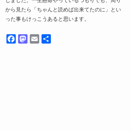
しました。一生懸命やっているつもりでも、周り
から見たら「ちゃんと読めば出来てたのに」とい
った事もけっこうあると思います。
F
M
E
共
a
a
m
有
c
st
ail
e
o
b
d
o
o
o
n
k