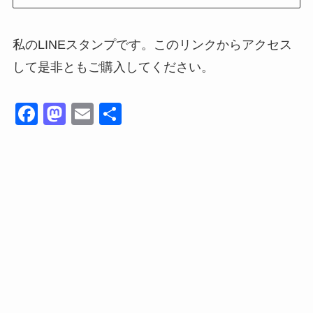
私のLINEスタンプです。このリンクからアクセス
して是非ともご購入してください。
F
M
E
共
a
a
m
有
c
st
ail
e
o
b
d
o
o
o
n
k