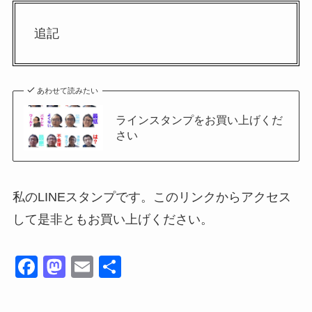
追記
あわせて読みたい
ラインスタンプをお買い上げくだ
さい
私のLINEスタンプです。このリンクからアクセス
して是非ともお買い上げください。
F
M
E
共
a
a
m
有
c
st
ail